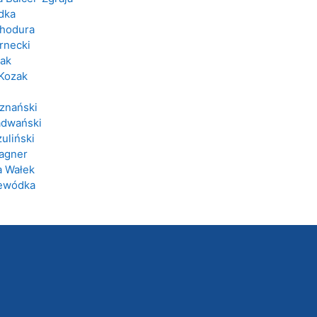
dka
Chodura
rnecki
ak
 Kozak
znański
adwański
uliński
agner
 Wałek
jewódka