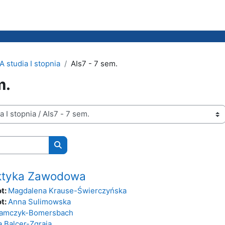
studia I stopnia
AIs7 - 7 sem.
m.
Wyszukaj kursy
ktyka Zawodowa
t:
Magdalena Krause-Świerczyńska
t:
Anna Sulimowska
damczyk-Bomersbach
 Balcer-Zgraja