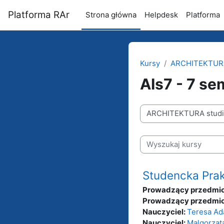
Przejdź do głównej zawartości
Platforma RAr
Strona główna
Helpdesk
Platforma
Kursy
ARCHITEKTURA 
AIs7 - 7 se
Kategorie kursów
Wyszukaj kursy
Studencka Pra
Prowadzący przedmio
Prowadzący przedmio
Nauczyciel:
Teresa A
Nauczyciel:
Malgorzata