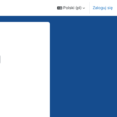
Polski ‎(pl)‎
Zaloguj się