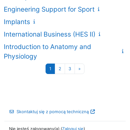
Engineering Support for Sport
Implants
International Business (HES II)
Introduction to Anatomy and
Physiology
Strona 1
Strona 2
Strona 3
Następna strona
1
2
3
»
Skontaktuj się z pomocą techniczną
Nie jesteś zalogowany(a) (
Zaloguj się
)