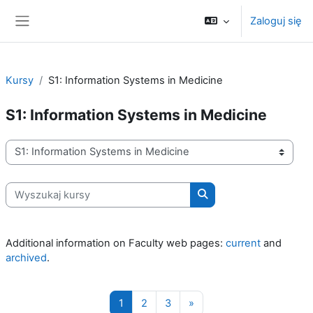
Przejdź do głównej zawartości
Zaloguj się
Panel boczny
Kursy
S1: Information Systems in Medicine
S1: Information Systems in Medicine
Kategorie kursów
Wyszukaj kursy
Wyszukaj kursy
Additional information on Faculty web pages:
current
and
archived
.
Strona 1
Strona 2
Strona 3
Następna strona
1
2
3
»