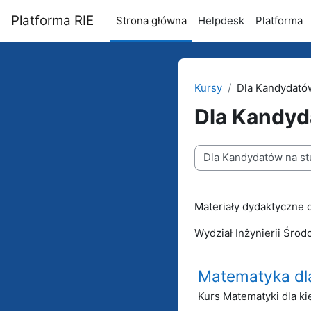
Przejdź do głównej zawartości
Platforma RIE
Strona główna
Helpdesk
Platforma
Kursy
Dla Kandydatów
Dla Kandyd
Kategorie kursów
Materiały dydaktyczne 
Wydział Inżynierii Środ
Matematyka dla
Kurs Matematyki dla ki