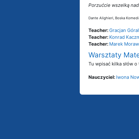
Porzućcie wszelką nadz
Dante Alighieri, Boska Komedi
Teacher:
Gracjan Góral
Teacher:
Konrad Kacz
Teacher:
Marek Moraw
Warsztaty Mat
Tu wpisać kilka słów o 
Nauczyciel:
Iwona No