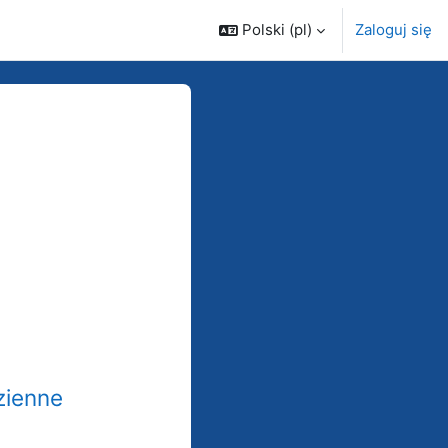
Polski ‎(pl)‎
Zaloguj się
rsy
zienne