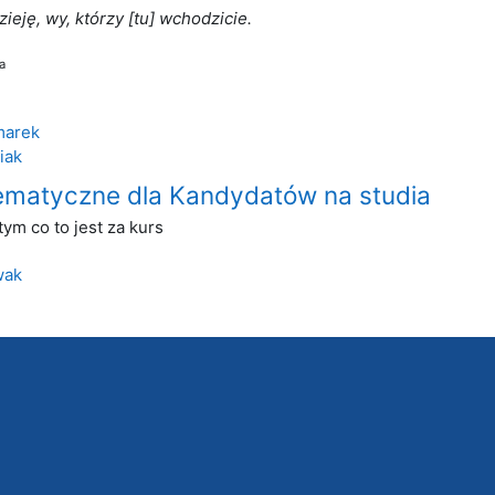
ieję, wy, którzy [tu] wchodzicie.
a
marek
iak
ematyczne dla Kandydatów na studia
tym co to jest za kurs
wak