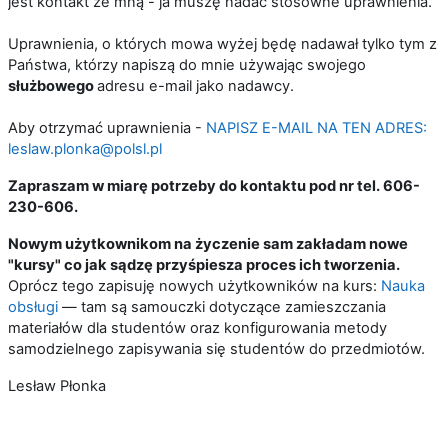
jest kontakt ze mną - ja muszę nadać stosowne uprawnienia.
Uprawnienia, o których mowa wyżej będę nadawał tylko tym z
Państwa, którzy napiszą do mnie używając swojego
służbowego
adresu e-mail jako nadawcy.
Aby otrzymać uprawnienia -
NAPISZ E-MAIL NA TEN ADRES:
leslaw.plonka@polsl.pl
Zapraszam w miarę potrzeby do kontaktu pod nr tel. 606-
230-606.
Nowym użytkownikom na życzenie sam zakładam nowe
"kursy" co jak sądzę przyśpiesza proces ich tworzenia.
Oprócz tego zapisuję nowych użytkowników na kurs:
Nauka
obsługi
— tam są samouczki dotyczące zamieszczania
materiałów dla studentów oraz konfigurowania metody
samodzielnego zapisywania się studentów do przedmiotów.
Lesław Płonka