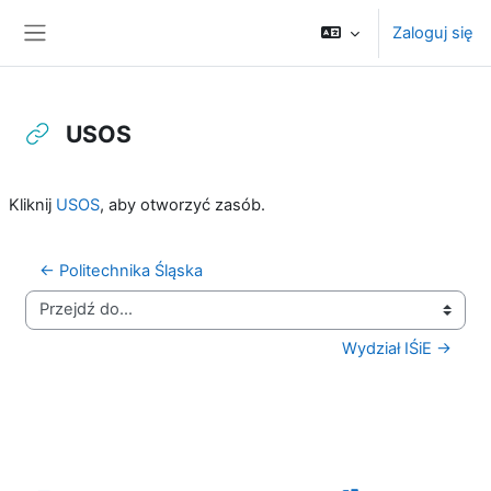
Przejdź do głównej zawartości
Zaloguj się
Panel boczny
USOS
Wymagania zaliczenia
Kliknij
USOS
, aby otworzyć zasób.
← Politechnika Śląska
Przejdź do...
Wydział IŚiE →