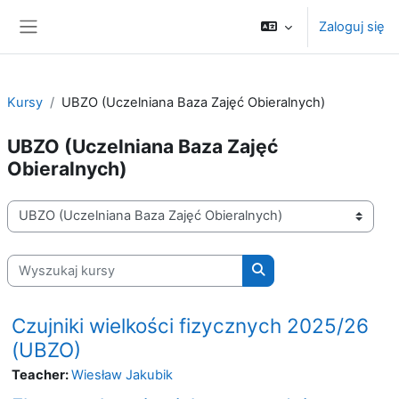
Przejdź do głównej zawartości
Zaloguj się
Panel boczny
Kursy
UBZO (Uczelniana Baza Zajęć Obieralnych)
UBZO (Uczelniana Baza Zajęć
Obieralnych)
Kategorie kursów
Wyszukaj kursy
Wyszukaj kursy
Czujniki wielkości fizycznych 2025/26
(UBZO)
Teacher:
Wiesław Jakubik