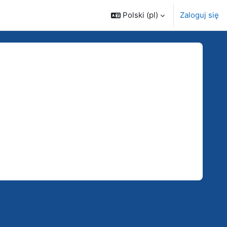
Polski ‎(pl)‎
Zaloguj się