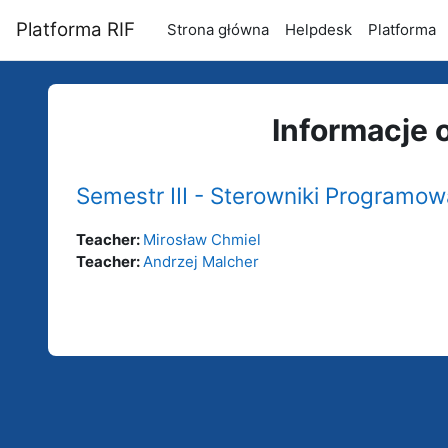
Przejdź do głównej zawartości
Platforma RIF
Strona główna
Helpdesk
Platforma
Informacje 
Semestr III - Sterowniki Programow
Teacher:
Mirosław Chmiel
Teacher:
Andrzej Malcher