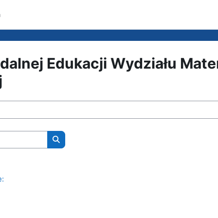
a
Zdalnej Edukacji Wydziału Mat
j
Wyszukaj kursy
e: