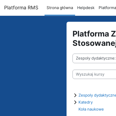
Przejdź do głównej zawartości
Platforma RMS
Strona główna
Helpdesk
Platform
Platforma 
Stosowane
Kategorie kursów
Wyszukaj kursy
Zespoły dydaktyczn
Katedry
Koła naukowe