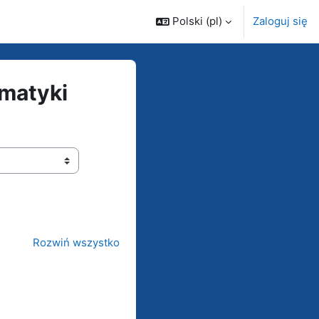
Polski ‎(pl)‎
Zaloguj się
ematyki
Rozwiń wszystko