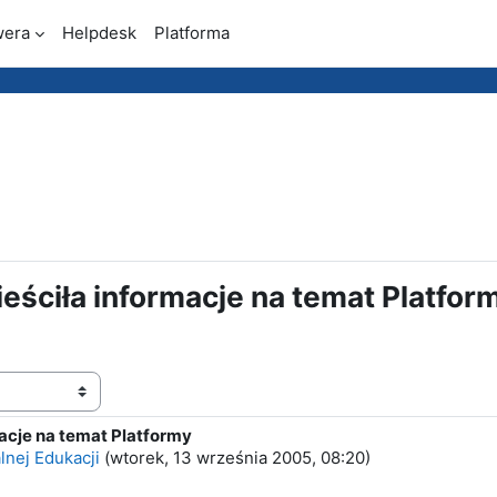
wera
Helpdesk
Platforma
ściła informacje na temat Platfor
acje na temat Platformy
lnej Edukacji
(
wtorek, 13 września 2005, 08:20
)