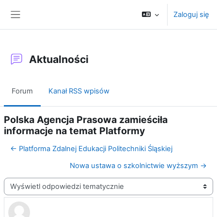
Przejdź do głównej zawartości
Zaloguj się
Panel boczny
Aktualności
Forum
Kanał RSS wpisów
Polska Agencja Prasowa zamieściła
informacje na temat Platformy
← Platforma Zdalnej Edukacji Politechniki Śląskiej
Nowa ustawa o szkolnictwie wyższym →
Sposób wyświetlania