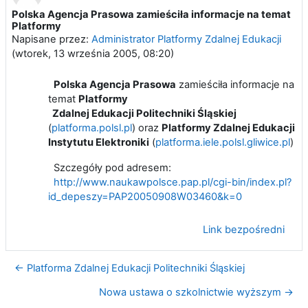
Polska Agencja Prasowa zamieściła informacje na temat
Liczba odpowiedzi: 0
Platformy
Napisane przez:
Administrator Platformy Zdalnej Edukacji
(
wtorek, 13 września 2005, 08:20
)
Polska Agencja Prasowa
zamieściła informacje na
temat
Platformy
Zdalnej Edukacji Politechniki Śląskiej
(
platforma.polsl.pl
) oraz
Platformy Zdalnej Edukacji
Instytutu Elektroniki
(
platforma.iele.polsl.gliwice.pl
)
Szczegóły pod adresem:
http://www.naukawpolsce.pap.pl/cgi-bin/index.pl?
id_depeszy=PAP20050908W03460&k=0
Link bezpośredni
← Platforma Zdalnej Edukacji Politechniki Śląskiej
Nowa ustawa o szkolnictwie wyższym →