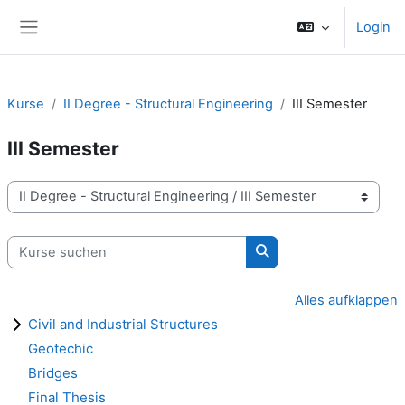
Zum Hauptinhalt
Login
Website-Übersicht
Kurse
II Degree - Structural Engineering
III Semester
III Semester
Kursbereiche
Kurse suchen
Kurse suchen
Alles aufklappen
Civil and Industrial Structures
Geotechic
Bridges
Final Thesis