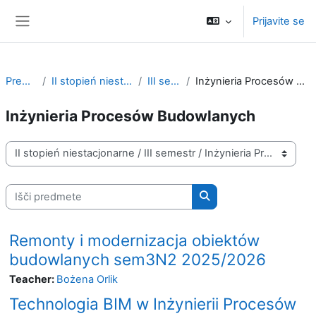
Preskoči na glavno vsebino
Prijavite se
Stransko polje
Predmeti
II stopień niestacjonarne
III semestr
Inżynieria Procesów Budowlanych
Inżynieria Procesów Budowlanych
Kategorije predmetov
Išči predmete
Išči predmete
Remonty i modernizacja obiektów
budowlanych sem3N2 2025/2026
Teacher:
Bożena Orlik
Technologia BIM w Inżynierii Procesów