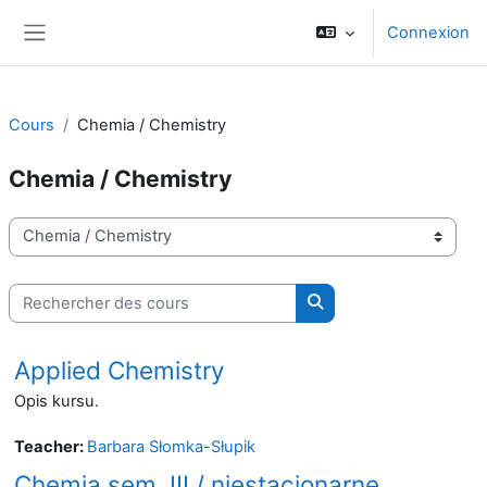
Passer au contenu principal
Connexion
Panneau latéral
Cours
Chemia / Chemistry
Chemia / Chemistry
Catégories de cours
Rechercher des cours
Rechercher des cours
Applied Chemistry
Opis kursu.
Teacher:
Barbara Słomka-Słupik
Chemia sem. III / niestacjonarne