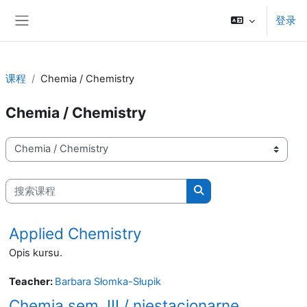
跳到主要内容
登录
停靠面板
课程
Chemia / Chemistry
Chemia / Chemistry
课程类别
搜索课程
搜索课程
Applied Chemistry
Opis kursu.
Teacher:
Barbara Słomka-Słupik
Chemia sem. III / niestacjonarne