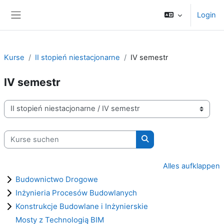
Zum Hauptinhalt
Login
Website-Übersicht
Kurse
II stopień niestacjonarne
IV semestr
IV semestr
Kursbereiche
Kurse suchen
Kurse suchen
Alles aufklappen
Budownictwo Drogowe
Inżynieria Procesów Budowlanych
Konstrukcje Budowlane i Inżynierskie
Mosty z Technologią BIM