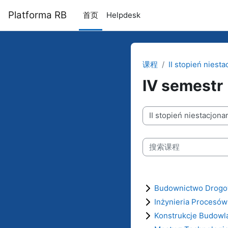
跳到主要内容
Platforma RB
首页
Helpdesk
课程
II stopień niest
IV semestr
课程类别
搜索课程
Budownictwo Drog
Inżynieria Procesó
Konstrukcje Budowla