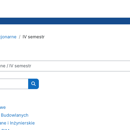
acjonarne
IV semestr
搜索课程
owe
w Budowlanych
ne i Inżynierskie