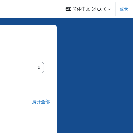
简体中文 ‎(zh_cn)‎
登录
展开全部