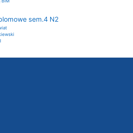
ą BIM
plomowe sem.4 N2
iat
iewski
l