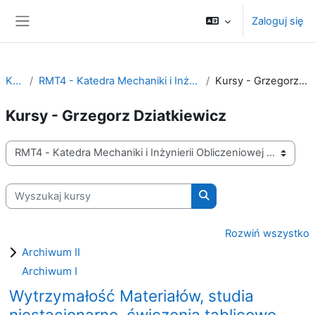
Przejdź do głównej zawartości
Zaloguj się
Panel boczny
Kursy
RMT4 - Katedra Mechaniki i Inżynierii Obliczeniowej
Kursy - Grzegorz Dziatkiewicz
Kursy - Grzegorz Dziatkiewicz
Kategorie kursów
Wyszukaj kursy
Wyszukaj kursy
Rozwiń wszystko
Archiwum II
Archiwum I
Wytrzymałość Materiałów, studia
niestacjonarne, ćwiczenia tablicowe,