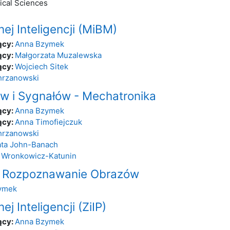
ical Sciences
j Inteligencji (MiBM)
ący:
Anna Bzymek
ący:
Małgorzata Muzalewska
ący:
Wojciech Sitek
hrzanowski
w i Sygnałów - Mechatronika
ący:
Anna Bzymek
ący:
Anna Timofiejczuk
hrzanowski
ata John-Banach
 Wronkowicz-Katunin
 i Rozpoznawanie Obrazów
ymek
j Inteligencji (ZiIP)
ący:
Anna Bzymek