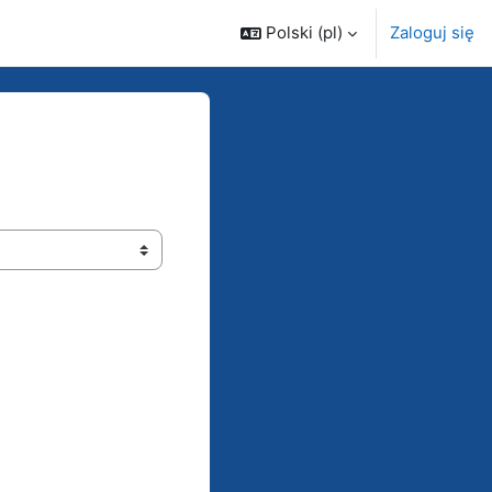
Polski ‎(pl)‎
Zaloguj się