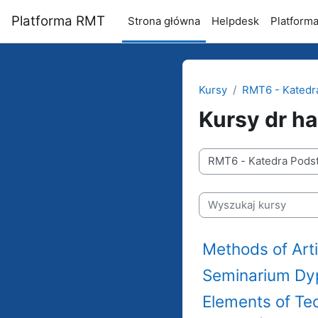
Przejdź do głównej zawartości
Platforma RMT
Strona główna
Helpdesk
Platform
Kursy
RMT6 - Katedr
Kursy dr ha
Kategorie kursów
Wyszukaj kursy
Methods of Artif
Seminarium Dy
Elements of Te