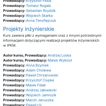
Prowadzący:
Krzysztof Psiuk
Prowadzący:
Tomasz Rogala
Prowadzący:
Sebastian Rzydzik
Prowadzący:
Wojciech Skarka
Prowadzący:
Anna Timofiejczuk
Projekty inżynierskie
Kurs zawiera pliki z wymaganiami oraz z innymi potrzebnymi
informacjami dotyczącymi realizacji projektów inżynierskich
w IPKM.
Autor kursu, Prowadzący:
Andrzej Loska
Autor kursu, Prowadzący:
Marek Wyleżoł
Prowadzący:
Anna Bzymek
Prowadzący:
Adam Cholewa
Prowadzący:
Paweł Chrzanowski
Prowadzący:
Krzysztof Ciupke
Prowadzący:
Marek Fidali
Prowadzący:
Andrzej Jałowiecki
Prowadzący:
Wojciech Jamrozik
Prowadzący:
Marcin Januszka
Prowadzący:
Paweł Łój