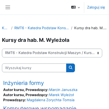
Przejdź do głównej zawartości
Zaloguj się
Panel boczny
Kursy
RMT6 - Katedra Podstaw Konstrukcji Maszyn
Kursy dra hab. M. Wyleżoła
Kursy dra hab. M. Wyleżoła
Kategorie kursów
Wyszukaj kursy
Wyszukaj kursy
Inżynieria formy
Autor kursu, Prowadzący:
Marcin Januszka
Autor kursu, Prowadzący:
Marek Wyleżoł
Prowadzący:
Magdalena Zorychta-Tomsia
Komputerowe wspomaganie