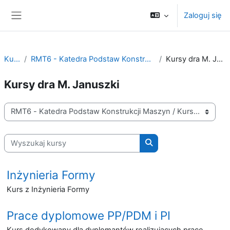
Przejdź do głównej zawartości
Zaloguj się
Panel boczny
Kursy
RMT6 - Katedra Podstaw Konstrukcji Maszyn
Kursy dra M. Januszki
Kursy dra M. Januszki
Kategorie kursów
Wyszukaj kursy
Wyszukaj kursy
Inżynieria Formy
Kurs z Inżynieria Formy
Prace dyplomowe PP/PDM i PI
Kurs dedykowany dla dyplomantów realizujących prace