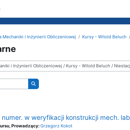
a
 Mechaniki i Inżynierii Obliczeniowej
Kursy - Witold Beluch
arne
Wyszukaj kursy
numer. w weryfikacji konstrukcji mech. la
kursu, Prowadzący:
Grzegorz Kokot