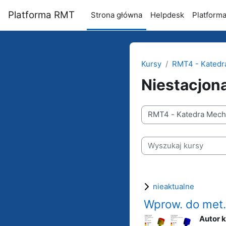
Przejdź do głównej zawartości
Platforma RMT
Strona główna
Helpdesk
Platform
Kursy
RMT4 - Katedra
Niestacjon
Kategorie kursów
Wyszukaj kursy
nieaktualne
Wprow. do met. 
Autor 