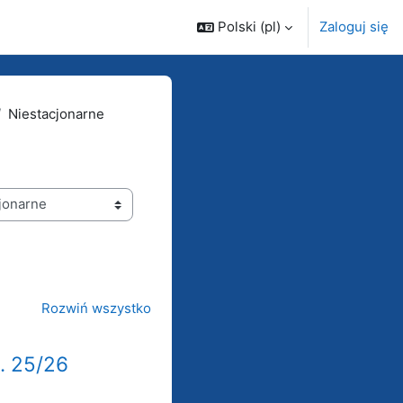
Polski ‎(pl)‎
Zaloguj się
Niestacjonarne
Rozwiń wszystko
b. 25/26