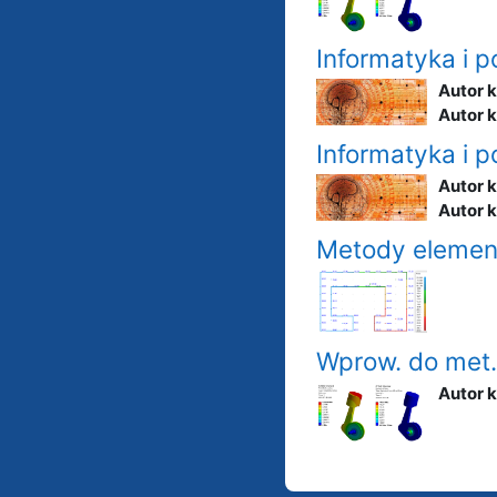
Informatyka i 
Autor 
Autor 
Informatyka i 
Autor 
Autor 
Metody elemen
Wprow. do met. 
Autor 