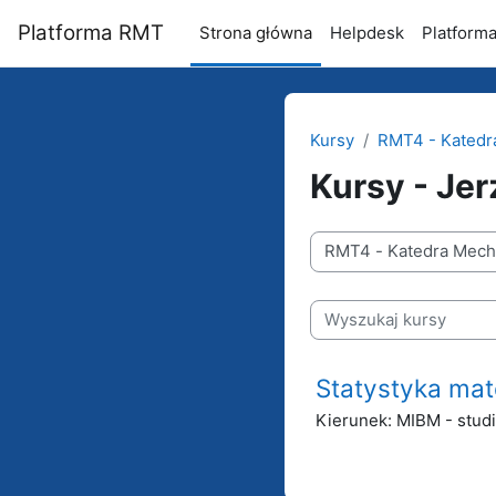
Przejdź do głównej zawartości
Platforma RMT
Strona główna
Helpdesk
Platform
Kursy
RMT4 - Katedra
Kursy - Je
Kategorie kursów
Wyszukaj kursy
Statystyka mat
Kierunek: MIBM - studi