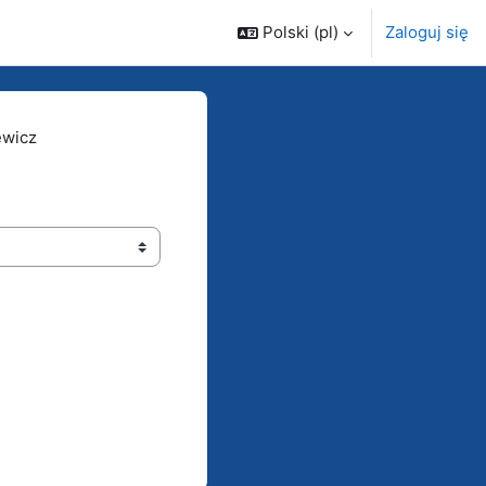
Polski ‎(pl)‎
Zaloguj się
ewicz