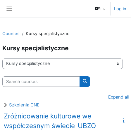
Skip to main content
Log in
Side panel
Courses
Kursy specjalistyczne
Kursy specjalistyczne
Course categories
Search courses
Search courses
Expand all
Szkolenia CNE
Zróżnicowanie kulturowe we
współczesnym świecie-UBZO