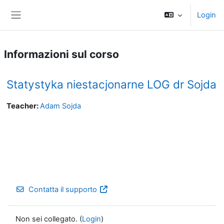
Vai al contenuto principale
Login
Pannello laterale
Informazioni sul corso
Statystyka niestacjonarne LOG dr Sojda
Teacher:
Adam Sojda
Contatta il supporto
Non sei collegato. (
Login
)