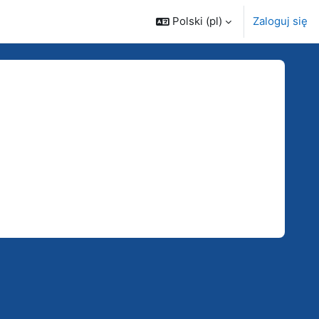
Polski ‎(pl)‎
Zaloguj się