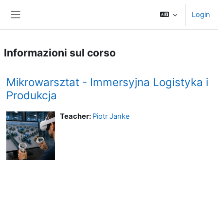
Vai al contenuto principale
Login
Pannello laterale
Informazioni sul corso
Mikrowarsztat - Immersyjna Logistyka i
Produkcja
Teacher:
Piotr Janke