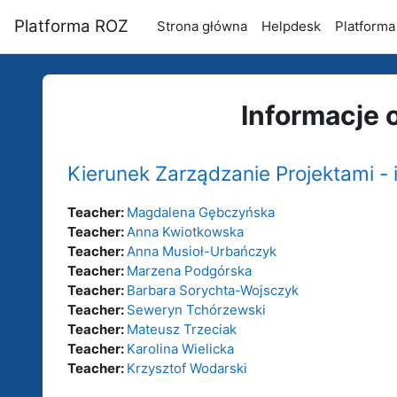
Przejdź do głównej zawartości
Platforma ROZ
Strona główna
Helpdesk
Platforma
Informacje 
Kierunek Zarządzanie Projektami - 
Teacher:
Magdalena Gębczyńska
Teacher:
Anna Kwiotkowska
Teacher:
Anna Musioł-Urbańczyk
Teacher:
Marzena Podgórska
Teacher:
Barbara Sorychta-Wojsczyk
Teacher:
Seweryn Tchórzewski
Teacher:
Mateusz Trzeciak
Teacher:
Karolina Wielicka
Teacher:
Krzysztof Wodarski