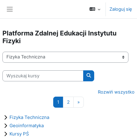
Przejdź do głównej zawartości
Zaloguj się
Panel boczny
Platforma Zdalnej Edukacji Instytutu
Fizyki
Kategorie kursów
Wyszukaj kursy
Wyszukaj kursy
Rozwiń wszystko
Strona 1
Strona 2
Następna strona
1
2
»
Fizyka Techniczna
Geoinformatyka
Kursy PŚ