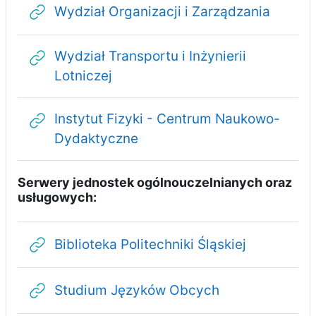
Adres 
Wydział Organizacji i Zarządzania
Wydział Transportu i Inżynierii
Adres URL
Lotniczej
Instytut Fizyki - Centrum Naukowo-
Adres URL
Dydaktyczne
Serwery jednostek ogólnouczelnianych oraz
usługowych:
Adres URL
Biblioteka Politechniki Śląskiej
Adres URL
Studium Języków Obcych